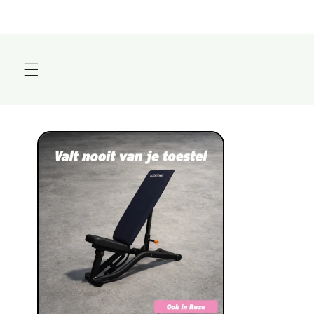
Meteen
naar de
content