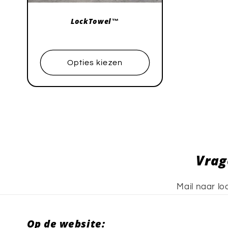
LockTowel™
Normale
prijs
Opties kiezen
Vrag
Mail naar lo
Op de website: