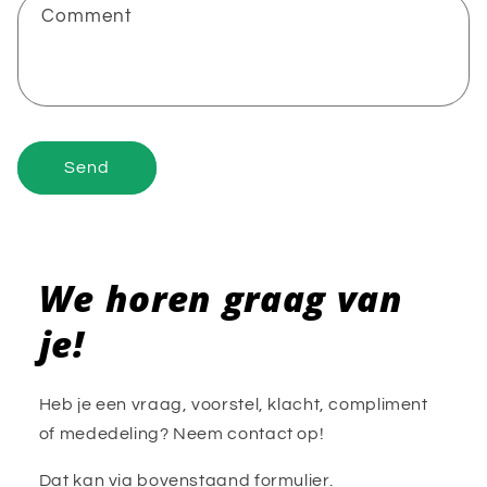
f
Comment
o
r
m
Send
We horen graag van
je!
Heb je een vraag, voorstel, klacht, compliment
of mededeling? Neem contact op!
Dat kan via bovenstaand formulier.