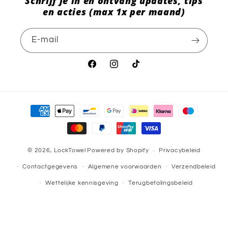
Schrijf je in en ontvang updates, tips
en acties (max 1x per maand)
E‑mail
Facebook
Instagram
TikTok
Betaalmethoden
© 2026,
LockTowel
Powered by Shopify
Privacybeleid
Contactgegevens
Algemene voorwaarden
Verzendbeleid
Wettelijke kennisgeving
Terugbetalingsbeleid