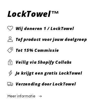
1
openen
in
LockTowel™
modaal
Wij doneren 1 / LockTowel
Tof product voor jouw doelgroep
Tot 15% Commissie
Veilig via Shopify Collabs
Je krijgt een gratis LockTowel
Verzending door LockTowel
Meer informatie